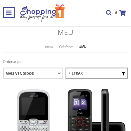
0
MEU
Início
-
Celulares
-
MEU
Ordenar por
FILTRAR