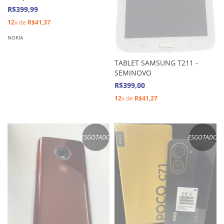
R$399,99
12
x de
R$41,37
NOKIA
TABLET SAMSUNG T211 -
SEMINOVO
R$399,00
12
x de
R$41,27
ESGOTADO
ESGOTADO