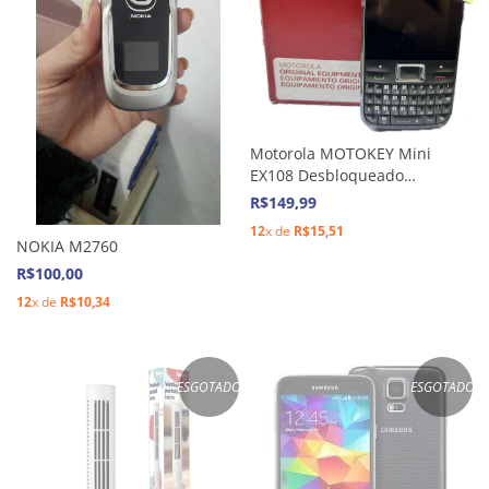
Motorola MOTOKEY Mini
EX108 Desbloqueado
Seminovo C/ Caixa
R$149,99
12
x de
R$15,51
NOKIA M2760
R$100,00
12
x de
R$10,34
ESGOTADO
ESGOTADO