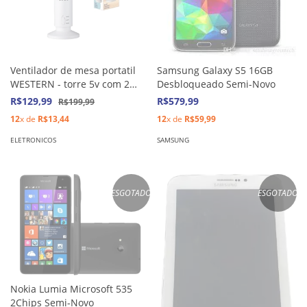
Ventilador de mesa portatil
Samsung Galaxy S5 16GB
WESTERN - torre 5v com 2
Desbloqueado Semi-Novo
velocidades
R$129,99
R$579,99
R$199,99
12
x de
R$13,44
12
x de
R$59,99
ELETRONICOS
SAMSUNG
ESGOTADO
ESGOTADO
Nokia Lumia Microsoft 535
2Chips Semi-Novo