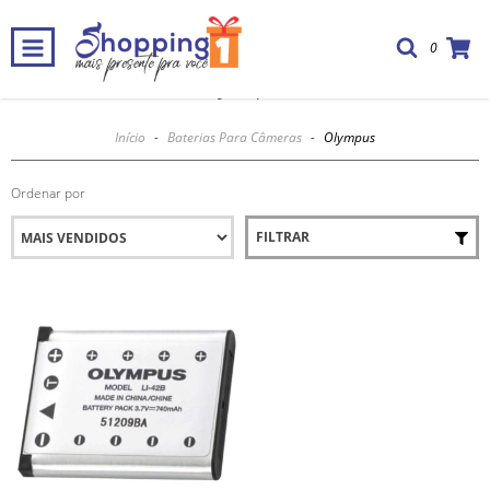
0
Olympus
Início
-
Baterias Para Câmeras
-
Olympus
Ordenar por
FILTRAR